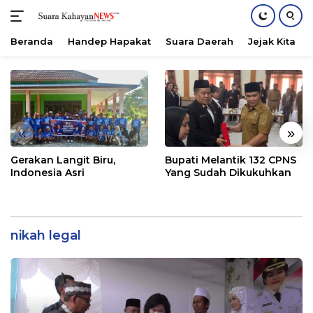
Beranda
Handep Hapakat
Suara Daerah
Jejak Kita
Langsung
ke
konten
«
»
Gerakan Langit Biru,
Bupati Melantik 132 CPNS
Indonesia Asri
Yang Sudah Dikukuhkan
nikah legal