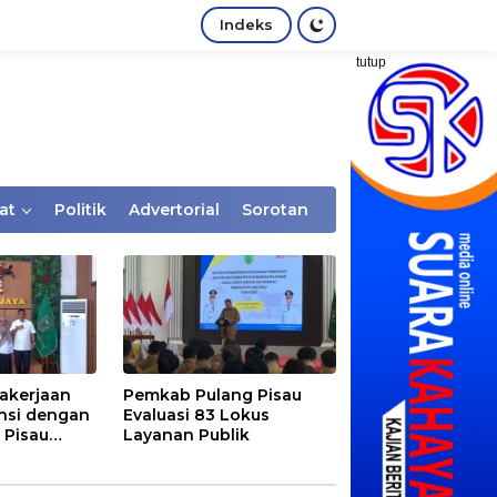
Indeks
tutup
at
Politik
Advertorial
Sorotan
akerjaan
Pemkab Pulang Pisau
nsi dengan
Evaluasi 83 Lokus
 Pisau
Layanan Publik
rtaan
tem Desa,
Rentan