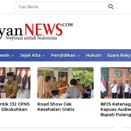
aerah
Jejak Kita
Pendidikan
Hukum
Suara Raky
ntik 132 CPNS
Road Show Cek
BPJS Ketenag
 Dikukuhkan
Kesehatan Gratis
Kapuas Audie
Bupati Pulang
Bahas Kepese
PKBU, Ekosis
dan Pekerja 