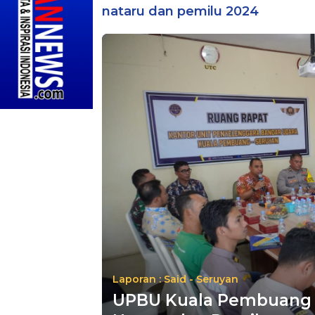
nataru dan pemilu 2024
Laporan : Said - Seruyan
UPBU Kuala Pembuang M