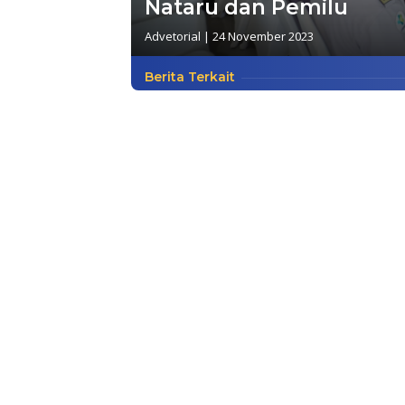
Nataru dan Pemilu
Advetorial
|
24 November 2023
Berita Terkait