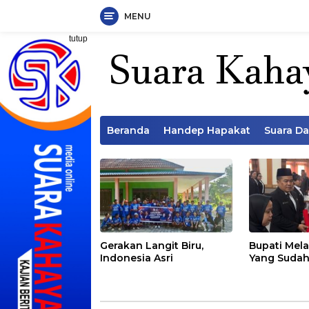
MENU
Langsung
tutup
ke
konten
Beranda
Handep Hapakat
Suara D
Gerakan Langit Biru,
Bupati Mela
Indonesia Asri
Yang Sudah