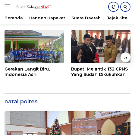
Beranda
Handep Hapakat
Suara Daerah
Jejak Kita
Langsung
ke
konten
«
»
Gerakan Langit Biru,
Bupati Melantik 132 CPNS
Indonesia Asri
Yang Sudah Dikukuhkan
natal polres