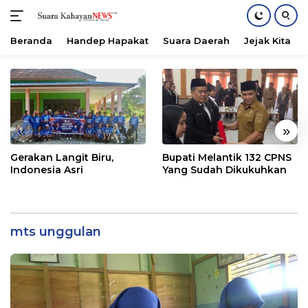
Beranda
Handep Hapakat
Suara Daerah
Jejak Kita
Langsung
ke
konten
«
»
Gerakan Langit Biru,
Bupati Melantik 132 CPNS
Indonesia Asri
Yang Sudah Dikukuhkan
mts unggulan