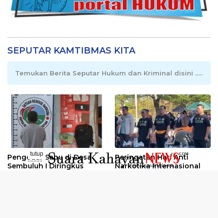
SEPUTAR KAMTIBMAS KITA
Temukan Berita Seputar Hukum dan Kriminal disini .....
tutup
Pengedar Sabu di Desa
Peringatan Hari Anti
..........
Sembuluh I Diringkus
Narkotika Internasional
2026