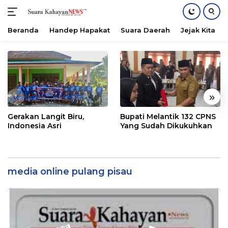
Beranda
Handep Hapakat
Suara Daerah
Jejak Kita
Langsung
ke
konten
«
»
Gerakan Langit Biru,
Bupati Melantik 132 CPNS
Indonesia Asri
Yang Sudah Dikukuhkan
media online pulang pisau