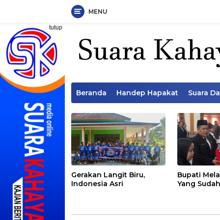
MENU
Langsung
tutup
ke
konten
Beranda
Handep Hapakat
Suara D
Gerakan Langit Biru,
Bupati Mela
Indonesia Asri
Yang Sudah