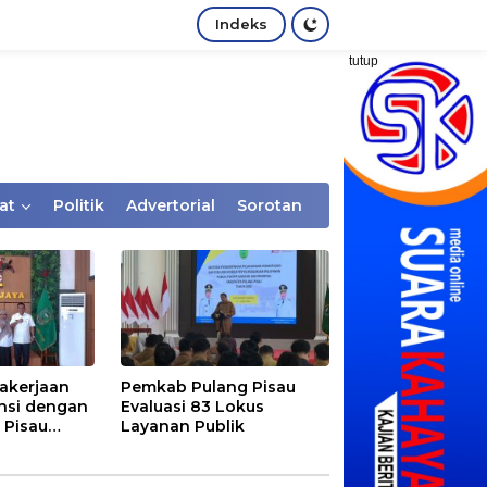
Indeks
tutup
at
Politik
Advertorial
Sorotan
akerjaan
Pemkab Pulang Pisau
nsi dengan
Evaluasi 83 Lokus
 Pisau
Layanan Publik
rtaan
tem Desa,
Rentan