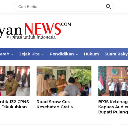
aerah
Jejak Kita
Pendidikan
Hukum
Suara Raky
ntik 132 CPNS
Road Show Cek
BPJS Ketenag
 Dikukuhkan
Kesehatan Gratis
Kapuas Audie
Bupati Pulang
Bahas Kepese
PKBU, Ekosis
dan Pekerja 