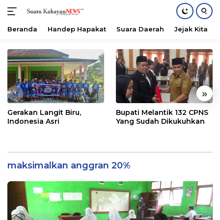
Beranda
Handep Hapakat
Suara Daerah
Jejak Kita
Langsung
ke
konten
«
»
Gerakan Langit Biru,
Bupati Melantik 132 CPNS
Indonesia Asri
Yang Sudah Dikukuhkan
maksimalkan anggran 20%