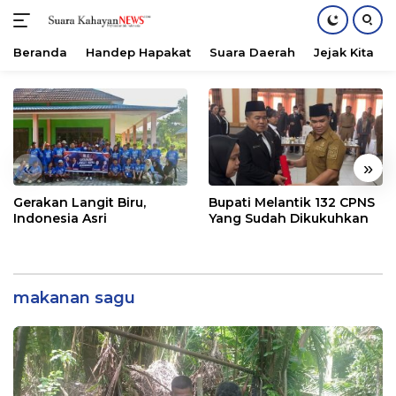
Beranda
Handep Hapakat
Suara Daerah
Jejak Kita
Langsung
ke
konten
«
»
Gerakan Langit Biru,
Bupati Melantik 132 CPNS
Indonesia Asri
Yang Sudah Dikukuhkan
makanan sagu