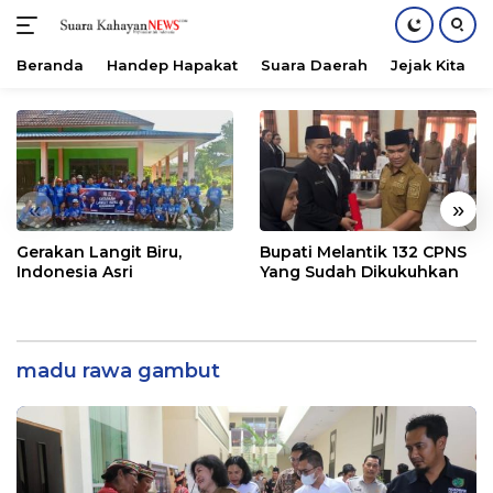
Beranda
Handep Hapakat
Suara Daerah
Jejak Kita
Langsung
ke
konten
«
»
Gerakan Langit Biru,
Bupati Melantik 132 CPNS
Indonesia Asri
Yang Sudah Dikukuhkan
madu rawa gambut