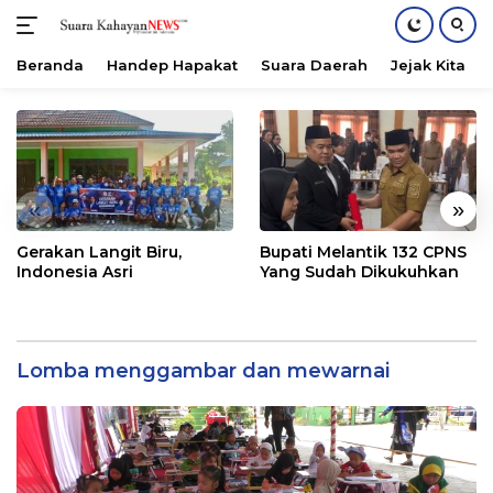
Beranda
Handep Hapakat
Suara Daerah
Jejak Kita
Langsung
ke
konten
«
»
Gerakan Langit Biru,
Bupati Melantik 132 CPNS
Indonesia Asri
Yang Sudah Dikukuhkan
Lomba menggambar dan mewarnai