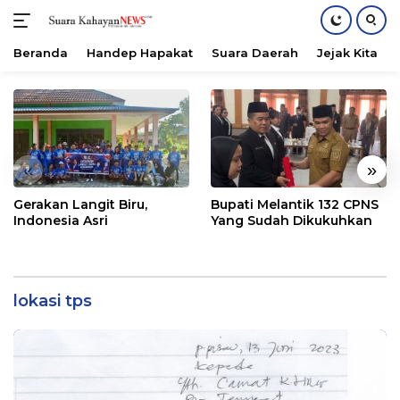
Beranda
Handep Hapakat
Suara Daerah
Jejak Kita
Langsung
ke
konten
«
»
Gerakan Langit Biru,
Bupati Melantik 132 CPNS
Indonesia Asri
Yang Sudah Dikukuhkan
lokasi tps