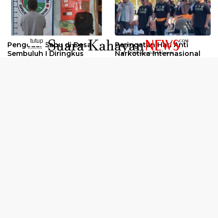
tutup
Pengedar Sabu di Desa
Peringatan Hari Anti
..........
Sembuluh I Diringkus
Narkotika Internasional
2026
Oknum Kuli Tinta Diduga
Kunjungan Kerja Kajati
Pengedar Sabu Dibekuk
Kalteng ke Pulang Pisau
Selengkapnya