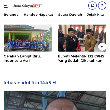
Beranda
Handep Hapakat
Suara Daerah
Jejak Kita
Langsung
ke
konten
«
»
Gerakan Langit Biru,
Bupati Melantik 132 CPNS
Indonesia Asri
Yang Sudah Dikukuhkan
lebaran idul fitri 1445 H