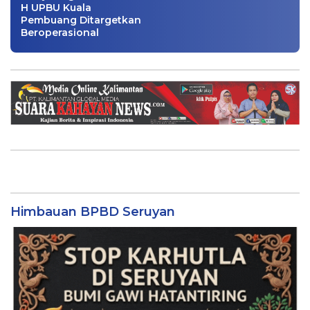
H UPBU Kuala
Pembuang Ditargetkan
Beroperasional
Himbauan BPBD Seruyan