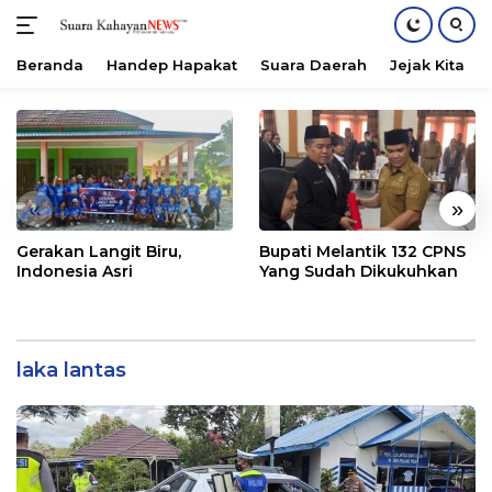
Beranda
Handep Hapakat
Suara Daerah
Jejak Kita
Langsung
ke
konten
«
»
Gerakan Langit Biru,
Bupati Melantik 132 CPNS
Indonesia Asri
Yang Sudah Dikukuhkan
laka lantas