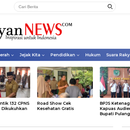
aerah
Jejak Kita
Pendidikan
Hukum
Suara Raky
ntik 132 CPNS
Road Show Cek
BPJS Ketenag
 Dikukuhkan
Kesehatan Gratis
Kapuas Audie
Bupati Pulang
Bahas Kepese
PKBU, Ekosis
dan Pekerja 