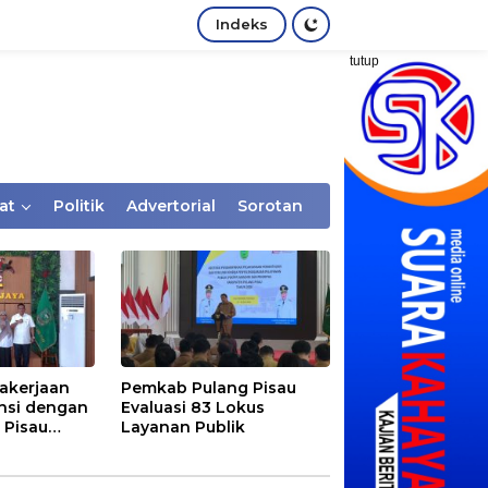
Indeks
tutup
at
Politik
Advertorial
Sorotan
akerjaan
Pemkab Pulang Pisau
nsi dengan
Evaluasi 83 Lokus
 Pisau
Layanan Publik
rtaan
tem Desa,
Rentan