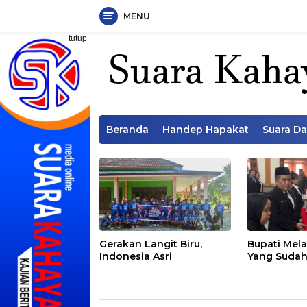
MENU
Langsung
tutup
ke
konten
Beranda
Handep Hapakat
Suara D
Gerakan Langit Biru,
Bupati Mela
Indonesia Asri
Yang Sudah