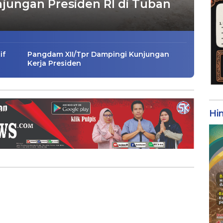
jungan Presiden RI di Tuban
if
Pangdam XII/Tpr Dampingi Kunjungan
Kerja Presiden
Hi