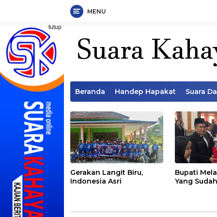
MENU
Langsung
tutup
ke
konten
Beranda
Handep Hapakat
Suara D
Gerakan Langit Biru,
Bupati Mela
Indonesia Asri
Yang Sudah