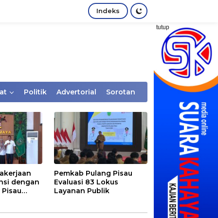
Indeks
tutup
at
Politik
Advertorial
Sorotan
akerjaan
Pemkab Pulang Pisau
nsi dengan
Evaluasi 83 Lokus
 Pisau
Layanan Publik
rtaan
tem Desa,
Rentan