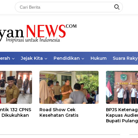
aerah
Jejak Kita
Pendidikan
Hukum
Suara Raky
ntik 132 CPNS
Road Show Cek
BPJS Ketenag
 Dikukuhkan
Kesehatan Gratis
Kapuas Audie
Bupati Pulang
Bahas Kepese
PKBU, Ekosis
dan Pekerja 