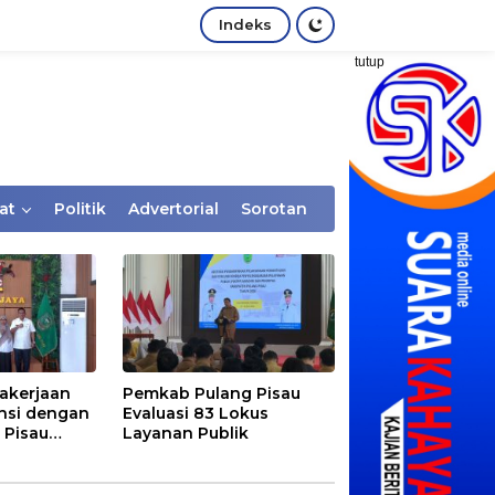
Indeks
tutup
at
Politik
Advertorial
Sorotan
akerjaan
Pemkab Pulang Pisau
nsi dengan
Evaluasi 83 Lokus
 Pisau
Layanan Publik
rtaan
tem Desa,
Rentan