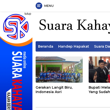
MENU
Langsung
tutup
ke
konten
Beranda
Handep Hapakat
Suara D
Gerakan Langit Biru,
Bupati Mela
Indonesia Asri
Yang Sudah