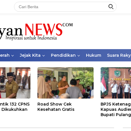
aerah
Jejak Kita
Pendidikan
Hukum
Suara Raky
ntik 132 CPNS
Road Show Cek
BPJS Ketenag
 Dikukuhkan
Kesehatan Gratis
Kapuas Audie
Bupati Pulang
Bahas Kepese
PKBU, Ekosis
dan Pekerja 