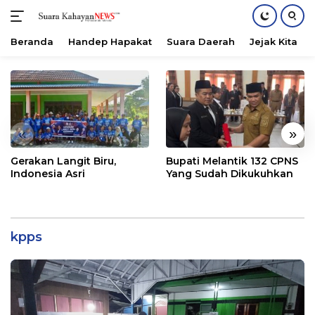
Beranda
Handep Hapakat
Suara Daerah
Jejak Kita
Langsung
ke
konten
«
»
Gerakan Langit Biru,
Bupati Melantik 132 CPNS
Indonesia Asri
Yang Sudah Dikukuhkan
kpps