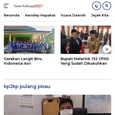
Beranda
Handep Hapakat
Suara Daerah
Jejak Kita
Langsung
ke
konten
«
»
Gerakan Langit Biru,
Bupati Melantik 132 CPNS
Indonesia Asri
Yang Sudah Dikukuhkan
kp2kp pulang pisau