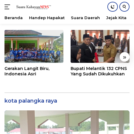
Beranda
Handep Hapakat
Suara Daerah
Jejak Kita
Langsung
ke
konten
«
»
Gerakan Langit Biru,
Bupati Melantik 132 CPNS
Indonesia Asri
Yang Sudah Dikukuhkan
kota palangka raya