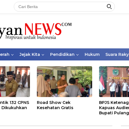
aerah
Jejak Kita
Pendidikan
Hukum
Suara Raky
ntik 132 CPNS
Road Show Cek
BPJS Ketenag
 Dikukuhkan
Kesehatan Gratis
Kapuas Audie
Bupati Pulang
Bahas Kepese
PKBU, Ekosis
dan Pekerja 