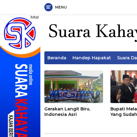
MENU
Langsung
tutup
ke
konten
Beranda
Handep Hapakat
Suara D
Gerakan Langit Biru,
Bupati Mela
Indonesia Asri
Yang Sudah