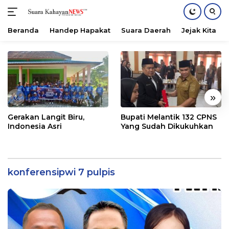
Beranda
Handep Hapakat
Suara Daerah
Jejak Kita
Langsung
ke
konten
«
»
Gerakan Langit Biru,
Bupati Melantik 132 CPNS
Indonesia Asri
Yang Sudah Dikukuhkan
konferensipwi 7 pulpis