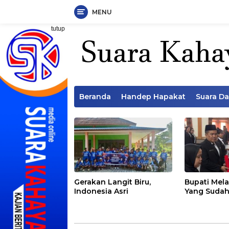
MENU
Langsung
tutup
ke
konten
Beranda
Handep Hapakat
Suara D
Gerakan Langit Biru,
Bupati Mela
Indonesia Asri
Yang Sudah