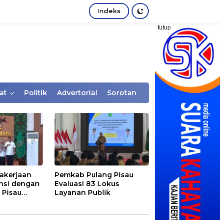
Indeks
tutup
at
Politik
Advertorial
Sorotan
akerjaan
Pemkab Pulang Pisau
nsi dengan
Evaluasi 83 Lokus
 Pisau
Layanan Publik
rtaan
tem Desa,
Rentan