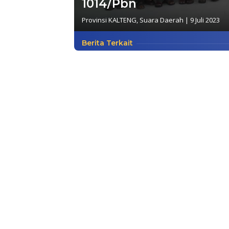
1014/Pbn
Provinsi KALTENG
,
Suara Daerah
|
9 Juli 2023
Berita Terkait