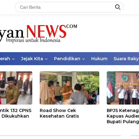
aerah
Jejak Kita
Pendidikan
Hukum
Suara Raky
ntik 132 CPNS
Road Show Cek
BPJS Ketenag
 Dikukuhkan
Kesehatan Gratis
Kapuas Audie
Bupati Pulang
Bahas Kepese
PKBU, Ekosis
dan Pekerja 