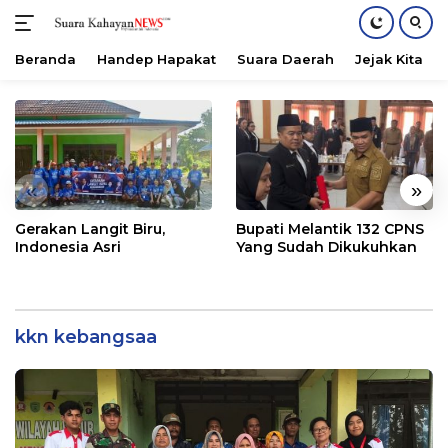
Beranda
Handep Hapakat
Suara Daerah
Jejak Kita
Langsung
ke
konten
«
»
Gerakan Langit Biru,
Bupati Melantik 132 CPNS
Indonesia Asri
Yang Sudah Dikukuhkan
kkn kebangsaa