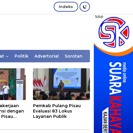
Indeks
tutup
at
Politik
Advertorial
Sorotan
akerjaan
Pemkab Pulang Pisau
nsi dengan
Evaluasi 83 Lokus
 Pisau
Layanan Publik
rtaan
tem Desa,
Rentan