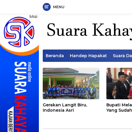
MENU
Langsung
tutup
ke
konten
Beranda
Handep Hapakat
Suara D
Gerakan Langit Biru,
Bupati Mela
Indonesia Asri
Yang Sudah