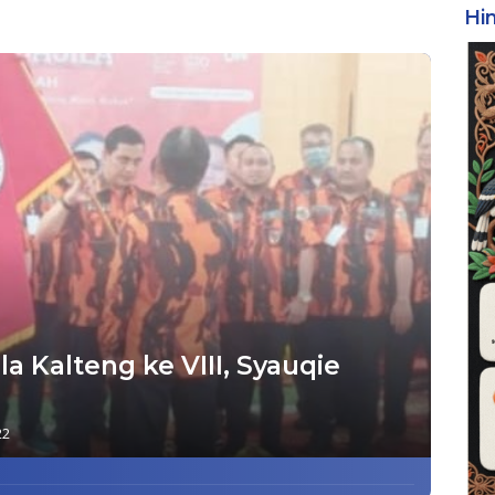
Hi
 Kalteng ke VIII, Syauqie
22