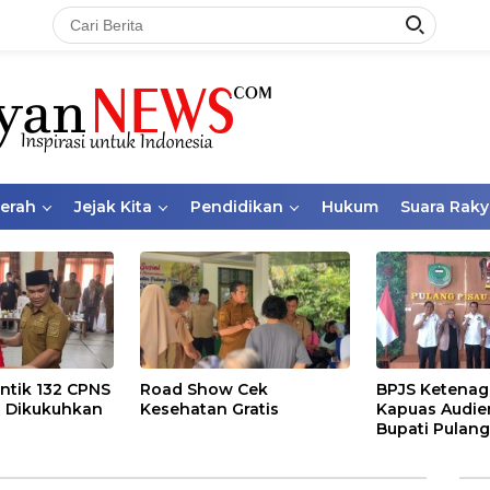
aerah
Jejak Kita
Pendidikan
Hukum
Suara Raky
ntik 132 CPNS
Road Show Cek
BPJS Ketenag
 Dikukuhkan
Kesehatan Gratis
Kapuas Audie
Bupati Pulang
Bahas Kepese
PKBU, Ekosis
dan Pekerja 