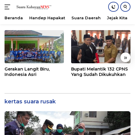
Beranda
Handep Hapakat
Suara Daerah
Jejak Kita
Langsung
ke
konten
«
»
Gerakan Langit Biru,
Bupati Melantik 132 CPNS
Indonesia Asri
Yang Sudah Dikukuhkan
kertas suara rusak