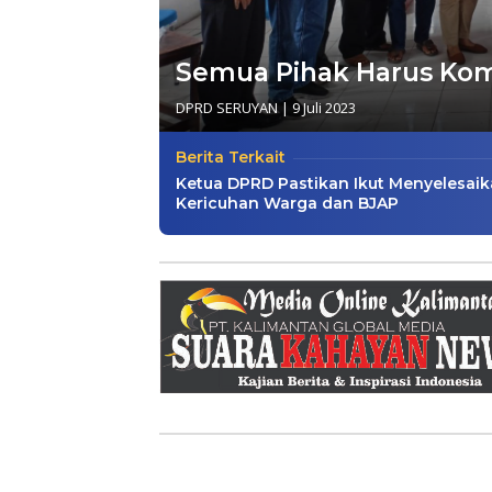
Semua Pihak Harus Kom
DPRD SERUYAN
|
9 Juli 2023
Berita Terkait
Ketua DPRD Pastikan Ikut Menyelesai
Kericuhan Warga dan BJAP