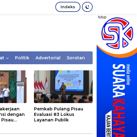
Indeks
tutup
at
Politik
Advertorial
Sorotan
akerjaan
Pemkab Pulang Pisau
nsi dengan
Evaluasi 83 Lokus
 Pisau
Layanan Publik
rtaan
tem Desa,
Rentan