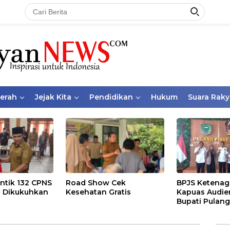
aerah
Jejak Kita
Pendidikan
Hukum
Suara Raky
ntik 132 CPNS
Road Show Cek
BPJS Ketenag
 Dikukuhkan
Kesehatan Gratis
Kapuas Audie
Bupati Pulang
Bahas Kepese
PKBU, Ekosis
dan Pekerja 