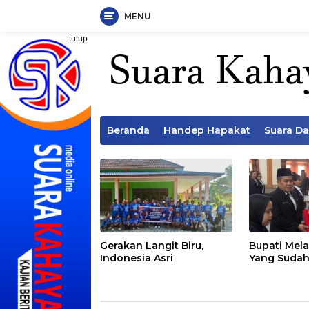
MENU
Langsung
tutup
ke
konten
Beranda
Handep Hapakat
Suara D
Gerakan Langit Biru,
Bupati Mela
Indonesia Asri
Yang Sudah