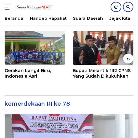
Beranda
Handep Hapakat
Suara Daerah
Jejak Kita
Langsung
ke
konten
«
»
Gerakan Langit Biru,
Bupati Melantik 132 CPNS
Indonesia Asri
Yang Sudah Dikukuhkan
kemerdekaan RI ke 78