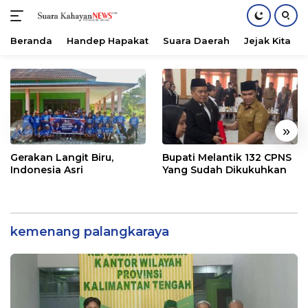
Beranda
Handep Hapakat
Suara Daerah
Jejak Kita
Langsung
ke
konten
«
»
Gerakan Langit Biru,
Bupati Melantik 132 CPNS
Indonesia Asri
Yang Sudah Dikukuhkan
kemenang palangkaraya