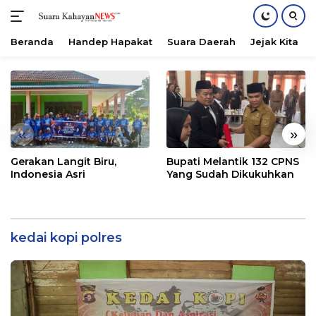
Beranda
Handep Hapakat
Suara Daerah
Jejak Kita
Langsung
ke
konten
«
»
Gerakan Langit Biru,
Bupati Melantik 132 CPNS
Indonesia Asri
Yang Sudah Dikukuhkan
kedai kopi polres