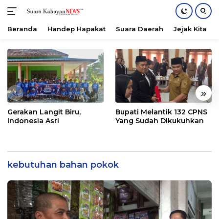
Beranda
Handep Hapakat
Suara Daerah
Jejak Kita
Langsung
ke
konten
«
»
Gerakan Langit Biru,
Bupati Melantik 132 CPNS
Indonesia Asri
Yang Sudah Dikukuhkan
kebutuhan bahan pokok