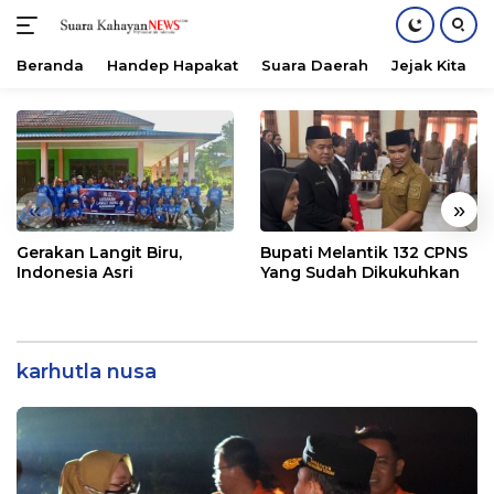
Beranda
Handep Hapakat
Suara Daerah
Jejak Kita
Langsung
ke
konten
«
»
Gerakan Langit Biru,
Bupati Melantik 132 CPNS
Indonesia Asri
Yang Sudah Dikukuhkan
karhutla nusa