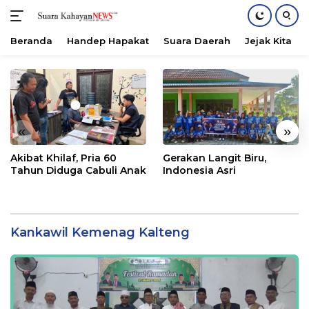
Beranda
Handep Hapakat
Suara Daerah
Jejak Kita
Langsung
ke
konten
«
»
Akibat Khilaf, Pria 60
Gerakan Langit Biru,
Tahun Diduga Cabuli Anak
Indonesia Asri
Kankawil Kemenag Kalteng