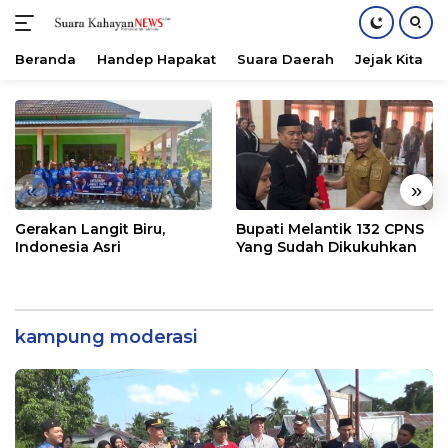
Beranda
Handep Hapakat
Suara Daerah
Jejak Kita
Langsung
ke
konten
«
»
Gerakan Langit Biru,
Bupati Melantik 132 CPNS
Indonesia Asri
Yang Sudah Dikukuhkan
kampung moderasi