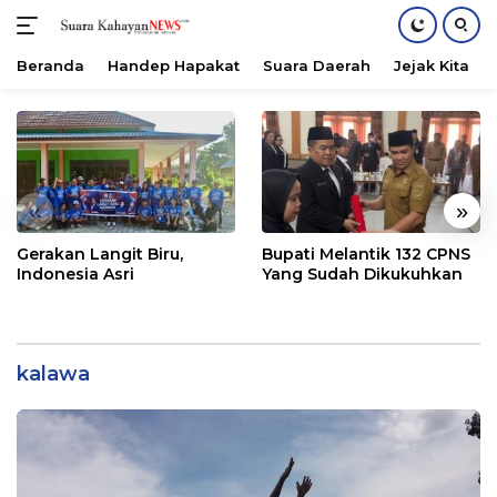
Beranda
Handep Hapakat
Suara Daerah
Jejak Kita
Langsung
ke
konten
«
»
Gerakan Langit Biru,
Bupati Melantik 132 CPNS
Indonesia Asri
Yang Sudah Dikukuhkan
kalawa