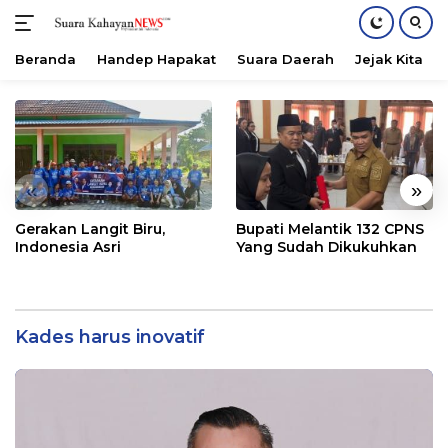
Beranda
Handep Hapakat
Suara Daerah
Jejak Kita
Langsung
ke
konten
«
»
Gerakan Langit Biru,
Bupati Melantik 132 CPNS
Indonesia Asri
Yang Sudah Dikukuhkan
Kades harus inovatif