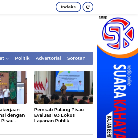
Indeks
tutup
at
Politik
Advertorial
Sorotan
akerjaan
Pemkab Pulang Pisau
nsi dengan
Evaluasi 83 Lokus
 Pisau
Layanan Publik
rtaan
tem Desa,
Rentan