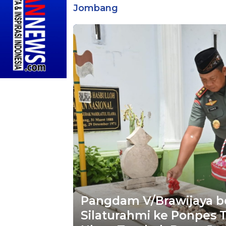
Jombang
Pangdam V/Brawijaya b
Silaturahmi ke Ponpes 