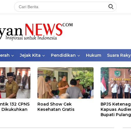
aerah
Jejak Kita
Pendidikan
Hukum
Suara Raky
ntik 132 CPNS
Road Show Cek
BPJS Ketenag
 Dikukuhkan
Kesehatan Gratis
Kapuas Audie
Bupati Pulang
Bahas Kepese
PKBU, Ekosis
dan Pekerja 