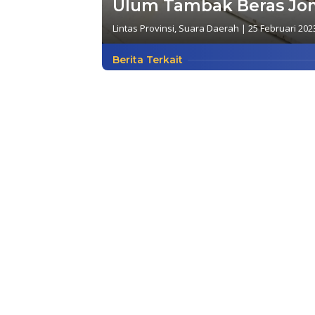
Ulum Tambak Beras J
Lintas Provinsi
,
Suara Daerah
|
25 Februari 202
Berita Terkait