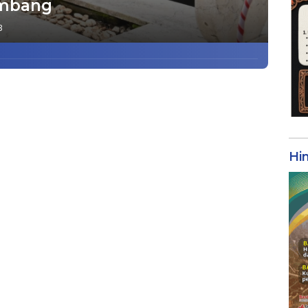
ombang
3
Hi