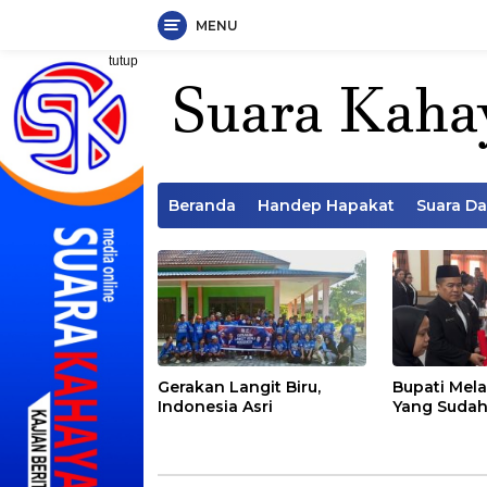
MENU
Langsung
tutup
ke
konten
Beranda
Handep Hapakat
Suara D
Gerakan Langit Biru,
Bupati Mela
Indonesia Asri
Yang Sudah