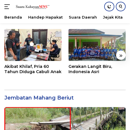
Beranda
Handep Hapakat
Suara Daerah
Jejak Kita
Langsung
ke
konten
«
»
Akibat Khilaf, Pria 60
Gerakan Langit Biru,
Tahun Diduga Cabuli Anak
Indonesia Asri
Jembatan Mahang Beriut