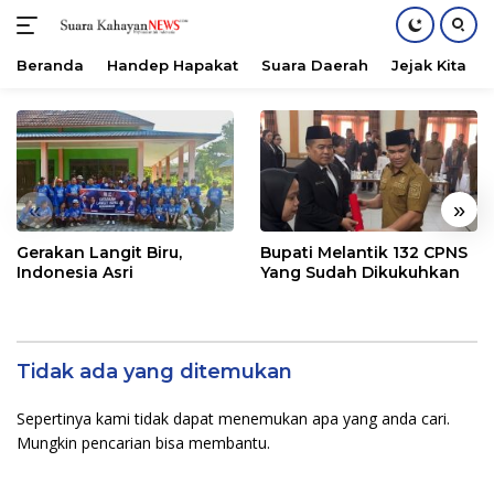
Beranda
Handep Hapakat
Suara Daerah
Jejak Kita
Langsung
ke
konten
«
»
Gerakan Langit Biru,
Bupati Melantik 132 CPNS
Indonesia Asri
Yang Sudah Dikukuhkan
Tidak ada yang ditemukan
Sepertinya kami tidak dapat menemukan apa yang anda cari.
Mungkin pencarian bisa membantu.