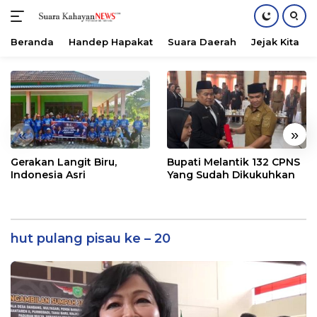
Beranda
Handep Hapakat
Suara Daerah
Jejak Kita
Langsung
ke
konten
«
»
Gerakan Langit Biru,
Bupati Melantik 132 CPNS
Indonesia Asri
Yang Sudah Dikukuhkan
hut pulang pisau ke – 20