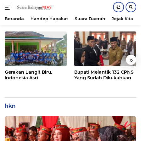
Beranda
Handep Hapakat
Suara Daerah
Jejak Kita
Langsung
ke
konten
«
»
Gerakan Langit Biru,
Bupati Melantik 132 CPNS
Indonesia Asri
Yang Sudah Dikukuhkan
hkn