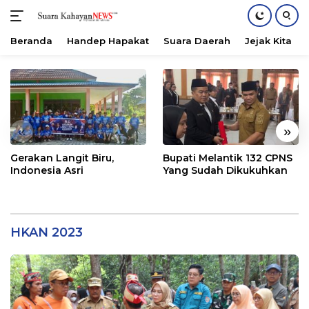
Beranda
Handep Hapakat
Suara Daerah
Jejak Kita
Langsung
ke
konten
«
»
Gerakan Langit Biru,
Bupati Melantik 132 CPNS
Indonesia Asri
Yang Sudah Dikukuhkan
HKAN 2023