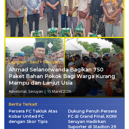
Laporan : Said - Seruyan
Ahmad Selanorwanda Bagikan 750
Paket Bahan Pokok Bagi Warga Kurang
Mampu dan Lanjut Usia
Advetorial
,
Seruyan
|
15 Maret 2026
Berita Terkait
Persera FC Takluk Atas
Dukung Penuh Persera
Kobar United FC
FC di Grand Final, KONI
dengan Skor Tipis
Seruyan Hadirkan
Suporter di Stadion 29