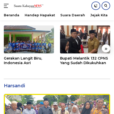
Beranda
Handep Hapakat
Suara Daerah
Jejak Kita
Langsung
ke
konten
«
»
Gerakan Langit Biru,
Bupati Melantik 132 CPNS
Indonesia Asri
Yang Sudah Dikukuhkan
Harsandi