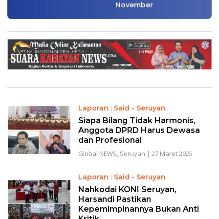
November
Laporan : Said - Seruyan
Siapa Bilang Tidak Harmonis,
Anggota DPRD Harus Dewasa
dan Profesional
Global NEWS
,
Seruyan
|
27 Maret 2025
Laporan : Said - Seruyan
Nahkodai KONI Seruyan,
Harsandi Pastikan
Kepemimpinannya Bukan Anti
Kritik