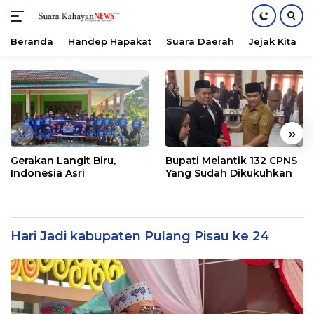
Beranda
Handep Hapakat
Suara Daerah
Jejak Kita
Langsung
ke
konten
«
»
Gerakan Langit Biru,
Bupati Melantik 132 CPNS
Indonesia Asri
Yang Sudah Dikukuhkan
Hari Jadi kabupaten Pulang Pisau ke 24