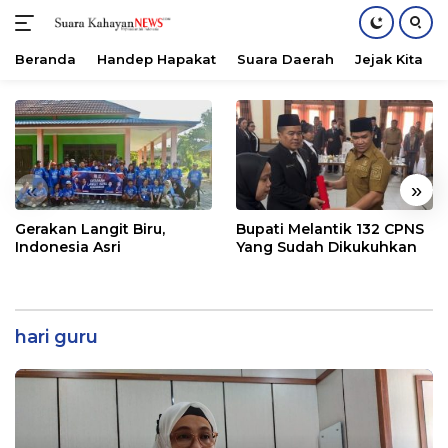
Beranda
Handep Hapakat
Suara Daerah
Jejak Kita
Langsung
ke
konten
«
»
Gerakan Langit Biru,
Bupati Melantik 132 CPNS
Indonesia Asri
Yang Sudah Dikukuhkan
hari guru