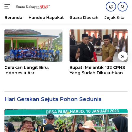
Beranda
Handep Hapakat
Suara Daerah
Jejak Kita
Langsung
ke
konten
«
»
Gerakan Langit Biru,
Bupati Melantik 132 CPNS
Indonesia Asri
Yang Sudah Dikukuhkan
Hari Gerakan Sejuta Pohon Sedunia