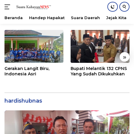
Beranda
Handep Hapakat
Suara Daerah
Jejak Kita
Langsung
ke
konten
«
»
Gerakan Langit Biru,
Bupati Melantik 132 CPNS
Indonesia Asri
Yang Sudah Dikukuhkan
hardishubnas