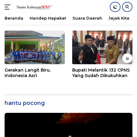
Beranda
Handep Hapakat
Suara Daerah
Jejak Kita
Langsung
ke
konten
«
»
Gerakan Langit Biru,
Bupati Melantik 132 CPNS
Indonesia Asri
Yang Sudah Dikukuhkan
hantu pocong