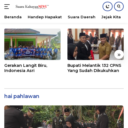
Beranda
Handep Hapakat
Suara Daerah
Jejak Kita
Langsung
ke
konten
«
»
Gerakan Langit Biru,
Bupati Melantik 132 CPNS
Indonesia Asri
Yang Sudah Dikukuhkan
hai pahlawan