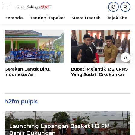
Beranda
Handep Hapakat
Suara Daerah
Jejak Kita
Langsung
ke
konten
«
»
Gerakan Langit Biru,
Bupati Melantik 132 CPNS
Indonesia Asri
Yang Sudah Dikukuhkan
h2fm pulpis
Launching Lapangan Basket H2 FM
Banjir Dukungan