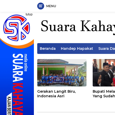
MENU
Langsung
tutup
ke
konten
Beranda
Handep Hapakat
Suara D
Gerakan Langit Biru,
Bupati Mela
Indonesia Asri
Yang Sudah