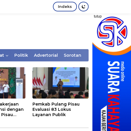
Indeks
tutup
at
Politik
Advertorial
Sorotan
akerjaan
Pemkab Pulang Pisau
nsi dengan
Evaluasi 83 Lokus
 Pisau
Layanan Publik
rtaan
tem Desa,
Rentan