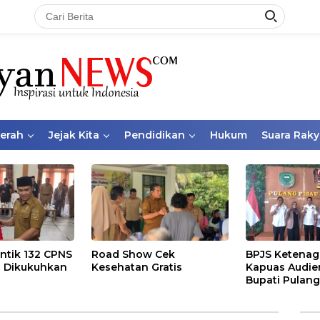
aerah
Jejak Kita
Pendidikan
Hukum
Suara Raky
ntik 132 CPNS
Road Show Cek
BPJS Ketenag
 Dikukuhkan
Kesehatan Gratis
Kapuas Audie
Bupati Pulang
Bahas Kepese
PKBU, Ekosis
dan Pekerja 